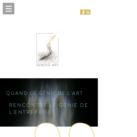
Q U A N D L E G É N I E D E L ' A R T
RENCONTRE LE GÉNIE DE
L'ENTREPRISE