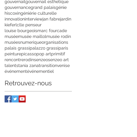
gouvernail
gouvernail esthetique
gouvernance
grand palais
génie
hiscox
ingéniérie culturelle
innovation
interview
jan fabre
jardin
kiefer
lcl
le penseur
louise bourgeois
marc fourcade
musée
musée maillol
musée rodin
musées
numerique
organisations
palais grassi
palazzo grassi
paris
peinture
picasso
pop art
primitif
rencontre
rodin
senzeo
senzeo art
talents
tania zana
transition
venise
événement
événementiel
Retrouvez-nous
BROCHURE