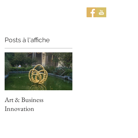
MMES NOUS ?
BLOG
Posts à l'affiche
Art & Business
La dynamique de la
Innovation
transformation Culturell
s
à l'heure du numérique.