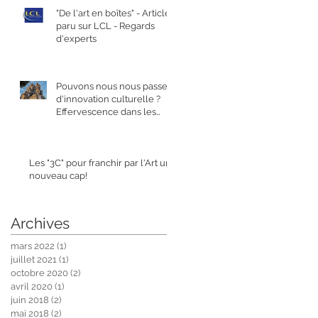
"De l'art en boîtes" - Article
paru sur LCL - Regards
d'experts
Pouvons nous nous passer
d'innovation culturelle ?
Effervescence dans les
champs de l'Art
Les "3C" pour franchir par l'Art un
nouveau cap!
Archives
mars 2022
(1)
1 post
juillet 2021
(1)
1 post
octobre 2020
(2)
2 posts
avril 2020
(1)
1 post
juin 2018
(2)
2 posts
mai 2018
(2)
2 posts