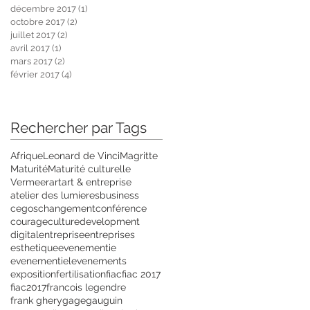
décembre 2017
(1)
1 post
octobre 2017
(2)
2 posts
juillet 2017
(2)
2 posts
avril 2017
(1)
1 post
mars 2017
(2)
2 posts
février 2017
(4)
4 posts
Rechercher par Tags
Afrique
Leonard de Vinci
Magritte
Maturité
Maturité culturelle
Vermeer
art
art & entreprise
atelier des lumieres
business
cegos
changement
conférence
courage
culture
development
digital
entreprise
entreprises
esthetique
evenementie
evenementiel
evenements
exposition
fertilisation
fiac
fiac 2017
fiac2017
francois legendre
frank ghery
gage
gauguin